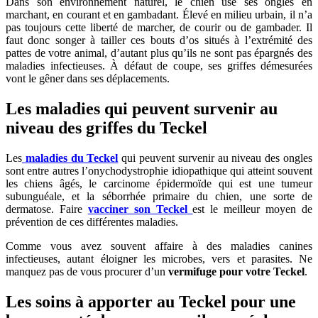
Dans son environnement naturel, le chien use ses ongles en
marchant, en courant et en gambadant. Élevé en milieu urbain, il n’a
pas toujours cette liberté de marcher, de courir ou de gambader. Il
faut donc songer à tailler ces bouts d’os situés à l’extrémité des
pattes de votre animal, d’autant plus qu’ils ne sont pas épargnés des
maladies infectieuses. À défaut de coupe, ses griffes démesurées
vont le gêner dans ses déplacements.
Les maladies qui peuvent survenir au
niveau des griffes du Teckel
Les
maladies du Teckel
qui peuvent survenir au niveau des ongles
sont entre autres l’onychodystrophie idiopathique qui atteint souvent
les chiens âgés, le carcinome épidermoïde qui est une tumeur
subunguéale, et la séborrhée primaire du chien, une sorte de
dermatose. Faire
vacciner son Teckel
est le meilleur moyen de
prévention de ces différentes maladies.
Comme vous avez souvent affaire à des maladies canines
infectieuses, autant éloigner les microbes, vers et parasites. Ne
manquez pas de vous procurer d’un
vermifuge pour votre Teckel
.
Les soins à apporter au Teckel pour une