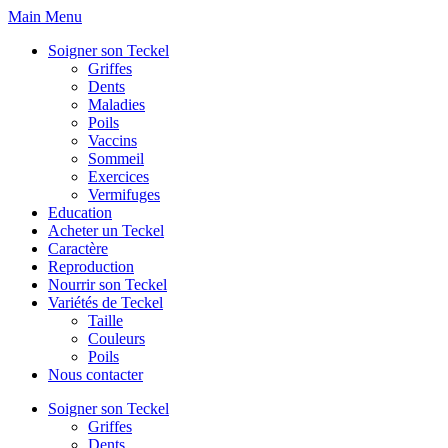
Skip
Main Menu
to
Soigner son Teckel
content
Griffes
Dents
Maladies
Poils
Vaccins
Sommeil
Exercices
Vermifuges
Education
Acheter un Teckel
Caractère
Reproduction
Nourrir son Teckel
Variétés de Teckel
Taille
Couleurs
Poils
Nous contacter
Soigner son Teckel
Griffes
Dents