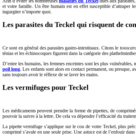
Afin d’éviter les nombreuses
maladies du Teckel
dues aux parasites,
et votre famille. Un être humain est en effet susceptible d’attraper l
ingurgiter n’importe quoi.
Les parasites du Teckel qui risquent de co
Ce sont en général des parasites gastro-intestinaux. Citons le
toxocara
ténias et les échinocoques figurent dans la catégorie des plathelminthe
D’entre les humains, les femmes enceintes sont les plus vulnérables, mai
poil long
. Les enfants sont alors en contact permanent, ou presque, av
sans toujours avoir le réflexe de se laver les mains.
Les vermifuges pour Teckel
Les médicaments peuvent prendre la forme de pipettes, de comprimés ou
pouvoir la suivre à la lettre. De cela va dépendre l’efficacité du traite
La pipette vermifuge s’applique sur le cou de votre Teckel, plus préc
comprimé s’avale en une seule prise. Une astuce est de l’enfouir dans u