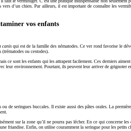
 il faut le vermifuger. C’est une pratique indispensable non seulement
es vers d’un chien. Par ailleurs, il est important de connaître les vermi
ntaminer vos enfants
 canis
qui est de la famille des nématodes. Ce ver rond favorise le dév
s (trématodes ou cestodes).
s ce sont les enfants qui les attrapent facilement. Ces derniers aiment e
ec leur environnement. Pourtant, ils peuvent leur arriver de grignoter 
 de seringues buccales. Il existe aussi des pâtes orales. La première c
ment.
isément sur la zone qu’il ne pourra pas lécher. En ce qui concerne les
ne friandise. Enfin, on utilise couramment la seringue pour les petits c