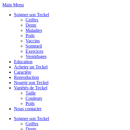
Skip
Main Menu
to
Soigner son Teckel
content
Griffes
Dents
Maladies
Poils
Vaccins
Sommeil
Exercices
Vermifuges
Education
Acheter un Teckel
Caractère
Reproduction
Nourrir son Teckel
Variétés de Teckel
Taille
Couleurs
Poils
Nous contacter
Soigner son Teckel
Griffes
Dents