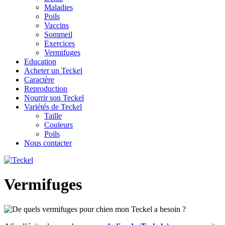
Maladies
Poils
Vaccins
Sommeil
Exercices
Vermifuges
Education
Acheter un Teckel
Caractère
Reproduction
Nourrir son Teckel
Variétés de Teckel
Taille
Couleurs
Poils
Nous contacter
Vermifuges