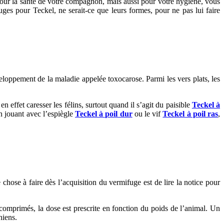
 pour la santé de votre compagnon, mais aussi pour votre hygiène, vous
fuges pour Teckel, ne serait-ce que leurs formes, pour ne pas lui faire
eloppement de la maladie appelée toxocarose. Parmi les vers plats, les
n effet caresser les félins, surtout quand il s’agit du paisible
Teckel à
en jouant avec l’espiègle
Teckel à poil dur
ou le vif
Teckel à poil ras
,
hose à faire dès l’acquisition du vermifuge est de lire la notice pour
 comprimés, la dose est prescrite en fonction du poids de l’animal. Un
hiens.