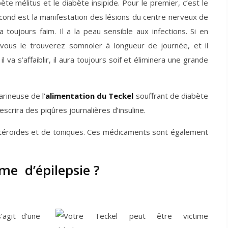
te mélitus et le diabète insipide. Pour le premier, c’est le
cond est la manifestation des lésions du centre nerveux de
a toujours faim. Il a la peau sensible aux infections. Si en
, vous le trouverez somnoler à longueur de journée, et il
 va s’affaiblir, il aura toujours soif et éliminera une grande
 farineuse de
l’
alimentation du Teckel
souffrant de diabète
rescrira des piqûres journalières d’insuline.
de stéroïdes et de toniques. Ces médicaments sont également
ime d’épilepsie ?
’agit d’une